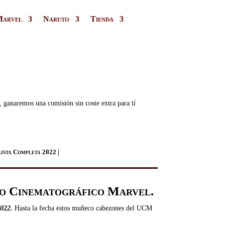
Marvel
Naruto
Tienda
a, ganaremos una comisión sin coste extra para tí
Lista Completa 2022 |
so Cinematográfico Marvel.
2022
.
Hasta la fecha estos muñeco cabezones del UCM