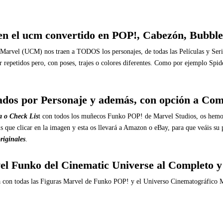
 en el ucm convertido en POP!, Cabezón, Bubbl
arvel (UCM) nos traen a TODOS los personajes, de todas las Películas y Ser
ar repetidos pero, con poses, trajes o colores diferentes. Como por ejemplo Sp
dos por Personaje y además, con opción a Co
a o Check Lis
t con todos los muñecos Funko POP! de Marvel Studios,
os hemo
réis que clicar en la imagen y esta os llevará a Amazon o eBay, para que veáis 
riginales
.
el Funko del Cinematic Universe al Completo y 
ía con todas las Figuras Marvel de Funko POP! y el Universo Cinematográfico M