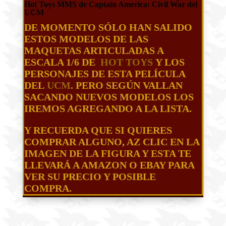
Hot Toys MMS de Captain America: Civil War del
UCM
DE MOMENTO SÓLO HAN SALIDO
ESTOS MODELOS DE LAS
MAQUETAS ARTICULADAS A
ESCALA 1/6 DE
HOT TOYS
Y LOS
PERSONAJES DE ESTA PELÍCULA
DEL
UCM
. PERO SEGÚN VALLAN
SACANDO NUEVOS MODELOS LOS
IREMOS AGREGANDO A LA LISTA.
Y RECUERDA QUE SI QUIERES
COMPRAR ALGUNO, AZ CLIC EN LA
IMAGEN DE LA FIGURA Y ESTA TE
LLEVARÁ A AMAZON O EBAY PARA
VER SU PRECIO Y POSIBLE
COMPRA.