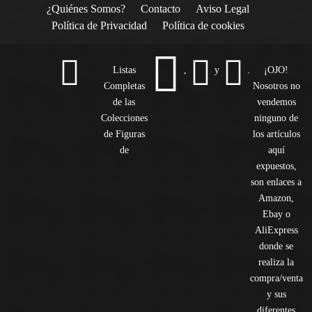
¿Quiénes Somos?
Contacto
Aviso Legal
Política de Privacidad
Política de cookies
Listas
,
y
.
¡OJO!
Completas
Nosotros no
de las
vendemos
Colecciones
ninguno de
de Figuras
los artículos
de
aquí
expuestos,
son enlaces a
Amazon,
Ebay o
AliExpress
donde se
realiza la
compra/venta
y sus
diferentes