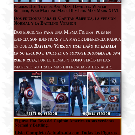
Figuras Hot Toys de Ant-Man, Hawkeye, Winter
Soldier, War Machine Mark III y Iron Man Mark XLVI.
Dos ediciones para el Capitán America, la versión
Normal y la Battling Version
Dos ediciones para una Misma Figura, pues en
esencia son idénticas y la mayor diferencia radica
en que
la Battling Version trae daño de batalla
en su escudo e incluye un soporte diorama de una
pared rota
, por lo demás y como veréis en las
imágenes no traen más diferencias a destacar.
Figuras Hot Toys del Capitán America en sus versiones
Normal y Battling.
Lista Completa Actualizada con Todas las Figuras