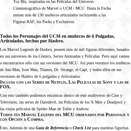
Toy Biz, inspiradas en las Películas del Universo
Cinematográfico de Marvel o UCM / MCU. Hasta la Fecha
suman más de 130 muñecos articulados incluyendo a las
Figuras BAF, los Packs y Exclusivos.
Todos los Personajes del UCM en muñecos de 6 Pulgadas,
Articulados, hechos por Hasbro.
Los Marvel Legends de Hasbro, poseen más de mil figuras diferentes, basados
en sus universos de los Cómics, Series Animadas y Películas. Pero aquí vamos
a encontrarnos sólo con sus versiones del MCU. Así pues veremos los muñecos
de Ant-Man, Iron Man, Thanos, Dr. Strange, el Capi, y todos ellos en sus
versiones de Hasbro de 6 pulgadas y Articulados.
Incluso con las Series de Netflix, Las Películas de Sony y las de
FOX.
Con esto también podremos encontrar dentro de este multiverso de Cine y
Televisión, las series de Daredevil, las Películas de los X-Men y Deadpool y
las viejas películas de Spider-Man de Tobie y Andrew.
Todos tus Marvel Legends del MCU ordenados por Personaje y
con Opción a Compra.
Esto, Además de una
Guía de Referencia
o
Check List
para nuestras figuritas