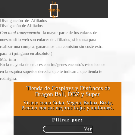
Divulganción de Afiliados
Divulgación de Afiliados
Con total transparencia:
la mayor parte de los enlaces de
nuestro sitio web son enlaces de afiliados, si los usa para
realizar una compra, ganaremos una comisión sin coste extra
para tí (¡ninguno en absoluto!).
Más info
En la mayoría de enlaces con imágenes encontrás estos iconos
en la esquina superior derecha que te indican a que tienda te
redirigirá.
Tienda de Cosplays y Disfraces de
Dragon Ball, DBZ y Super
Vístete como Goku, Vegeta, Bulma, Broly,
Piccolo con sus mejores trajes y uniformes.
Filtrar por: