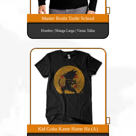
Master Roshi Turtle School
Hombre | Manga Larga | Varias Tallas
Kid Goku Kame Hame Ha (A)