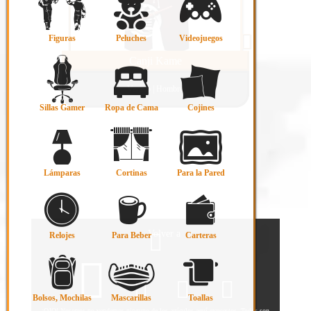
Figuras
Peluches
Videojuegos
Canji Kame
Verano | Hombre
Sillas Gamer
Ropa de Cama
Cojines
Lámparas
Cortinas
Para la Pared
Volver a
Relojes
Para Beber
Carteras
Bolsos, Mochilas
Mascarillas
Toallas
¡OJO! Nosotros no vendemos ninguno de los artículos aquí expuestos. Todos son