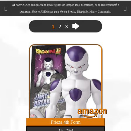
Al hacer clic en cualquiera de estas figuras de Dragon Ball Mostrados, se te redireccionará a
Amazon, Ebay o AliExpress para Ver su Precio, Disponibilidad y Comprarla.
🡆
1
2
3
Frieza 4th Form
Año: 2024