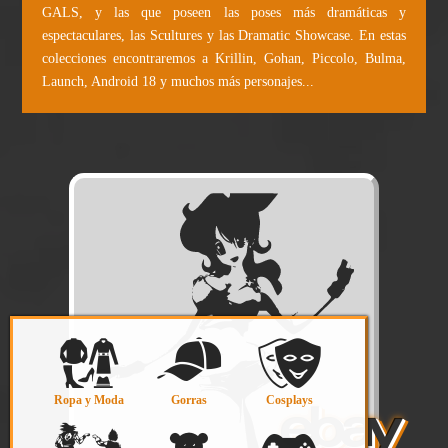
GALS, y las que poseen las poses más dramáticas y
espectaculares, las Scultures y las Dramatic Showcase. En estas
colecciones encontraremos a Krillin, Gohan, Piccolo, Bulma,
Launch, Android 18 y muchos más personajes...
Ropa y Moda
Gorras
Cosplays