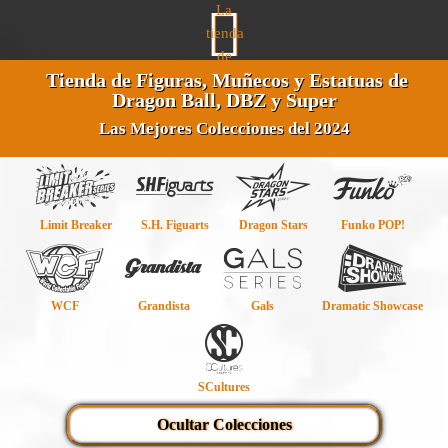
Tienda de Figuras, Muñecos y Estatuas de
Dragon Ball, DBZ y Super
Las Mejores Colecciones del 2024
Limit Breaker
S.H. Figuarts
Dragon Stars
Funko POP!
WCF
Grandista
Gals
Dramatic Showcase
SCultures