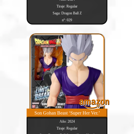
Tiraje: Regular
Saga: Dragon Ball Z
nº: 029
Son Gohan Beast ‘Super Her Ver.’
Año: 2024
Tiraje: Regular