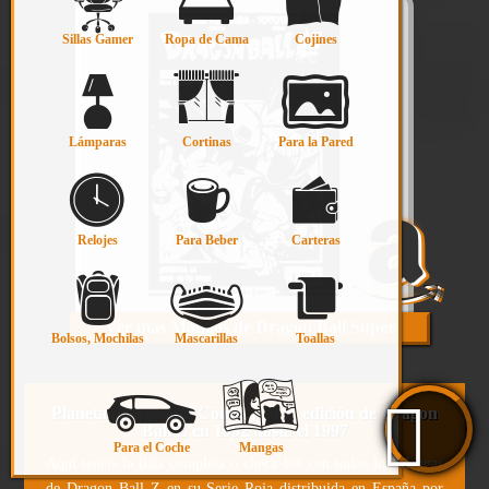
Sillas Gamer
Ropa de Cama
Cojines
Lámparas
Cortinas
Para la Pared
Relojes
Para Beber
Carteras
Ver más Mangas de Dragon Ball Super
Bolsos, Mochilas
Mascarillas
Toallas
Planeta de Agostini Cómic y su 1º edición de Dragon
Ball Z en 1992 hasta el 1997
Para el Coche
Mangas
Aquí tenéis la lista completa o check-list con todos los Mangas
de Dragon Ball Z en su Serie Roja distribuida en España por