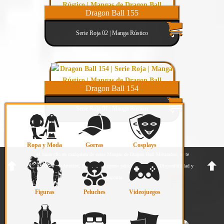
Dragon Ball 155
Serie Roja 02 | Manga Rústico
Dragon Ball 154
Serie Roja 01 | Manga Rústico
Ropa y Moda
Gorras
Cosplays
Al hacer clic en cualquiera de estos Mangas de Dragon Ball Mostrados, se te
redireccionará a Amazon, Ebay o AliExpress para Ver su Precio, Disponibilidad y
Comprarla.
Figuras
Peluches
Videojuegos