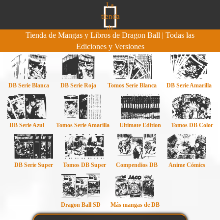
Tienda de Mangas y Libros de Dragon Ball | Todas las
Ediciones y Versiones
DB Serie Blanca
DB Serie Roja
Tomos Serie Blanca
DB Serie Amarilla
DB Serie Azul
Tomos Serie Amarilla
Ultimate Edition
Tomos DB Color
DB Serie Super
Tomos DB Super
Compendios DB
Anime Cómics
Dragon Ball SD
Más mangas de DB