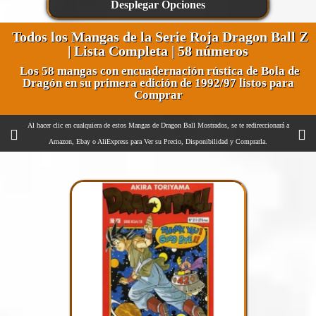
Todos los Mangas de la Serie Roja Dragon Ball Z
| Lista Completa | 58 números
Los 58 mangas con encuadernación rústica de Bola de
Dragón en su primera edición de 1992/97 listos para
Comprar
Al hacer clic en cualquiera de estos Mangas de Dragon Ball Mostrados, se te redireccionará a
Amazon, Ebay o AliExpress para Ver su Precio, Disponibilidad y Comprarla.