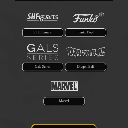
S.H. Figuarts
Funko Pop!
Gals Series
Dragon Ball
Marvel