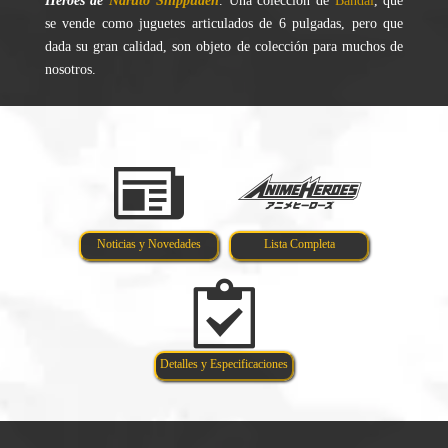
Heroes de
Naruto Shippuden
. Una colección de
Bandai
, que
se vende como juguetes articulados de 6 pulgadas, pero que
dada su gran calidad, son objeto de colección para muchos de
nosotros.
Noticias y Novedades
Lista Completa
Detalles y Especificaciones