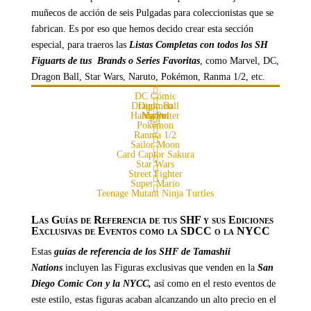
muñecos de acción de seis Pulgadas para coleccionistas que se
fabrican. Es por eso que hemos decido crear esta sección
especial, para traeros las
Listas Completas con todos los SH
Figuarts de tus Brands o Series Favoritas
, como Marvel, DC,
Dragon Ball, Star Wars, Naruto, Pokémon, Ranma 1/2, etc.
DC Cómic
Dragon Ball
Digimon
Harry Potter
Marvel
Naruto
Pokémon
Ranma 1/2
Sailor Moon
Card Captor Sakura
Star Wars
Street Fighter
Super Mario
Teenage Mutant Ninja Turtles
Las Guías de Referencia de tus SHF y sus Ediciones
Exclusivas de Eventos como la SDCC o la NYCC
Estas
guías de referencia de los SHF de Tamashii
Nations
incluyen las Figuras exclusivas que venden en la
San
Diego Comic Con y la NYCC,
así como en el resto eventos de
este estilo, estas figuras acaban alcanzando un alto precio en el