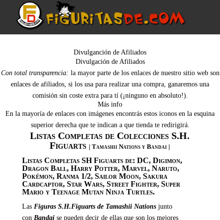
Divulganción de Afiliados
Divulgación de Afiliados
Con total transparencia:
la mayor parte de los enlaces de nuestro sitio web son
enlaces de afiliados, si los usa para realizar una compra, ganaremos una
comisión sin coste extra para tí (¡ninguno en absoluto!).
Más info
En la mayoría de enlaces con imágenes encontrás estos iconos en la esquina
superior derecha que te indican a que tienda te redirigirá.
Listas Completas de Colecciones S.H.
Figuarts
| Tamashii Nations y Bandai |
Listas Completas SH Figuarts de: DC, Digimon,
Dragon Ball, Harry Potter, Marvel, Naruto,
Pokémon, Ranma 1/2, Sailor Moon, Sakura
Cardcaptor, Star Wars, Street Fighter, Super
Mario y Teenage Mutan Ninja Turtles.
Las
Figuras S.H.Figuarts de
Tamashii Nations
junto
con
Bandai
se pueden decir de ellas que son los mejores