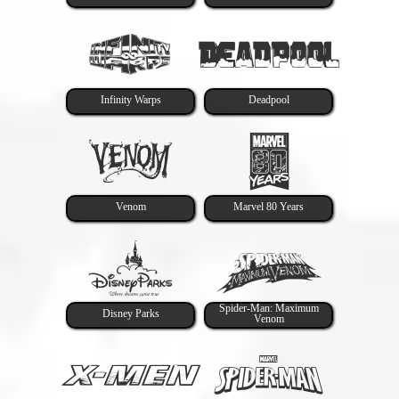
Infinity Warps
Deadpool
Venom
Marvel 80 Years
Spider-Man: Maximum
Disney Parks
Venom