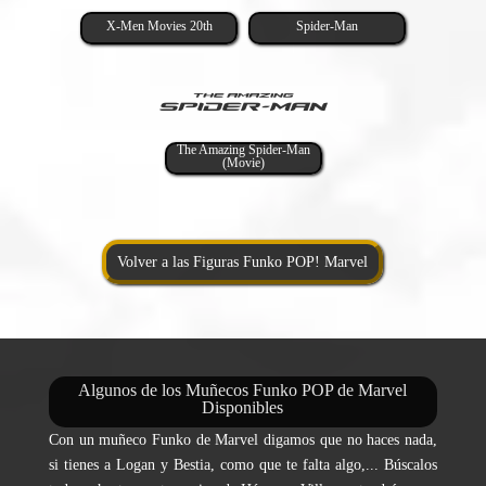
X-Men Movies 20th
Spider-Man
The Amazing Spider-Man
(Movie)
Volver a las Figuras Funko POP! Marvel
Algunos de los Muñecos Funko POP de Marvel
Disponibles
Con un muñeco Funko de Marvel digamos que no haces nada,
si tienes a Logan y Bestia, como que te falta algo,... Búscalos