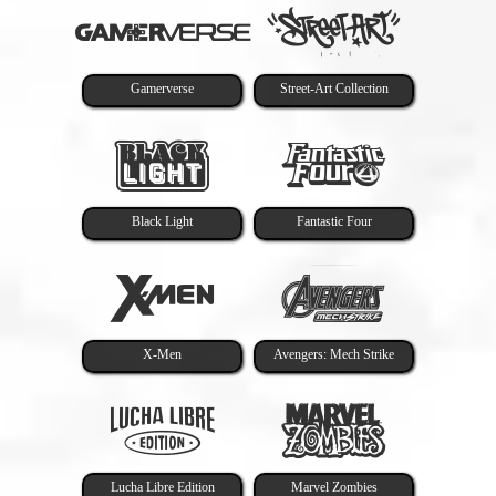
Gamerverse
Street-Art Collection
Black Light
Fantastic Four
X-Men
Avengers: Mech Strike
Lucha Libre Edition
Marvel Zombies