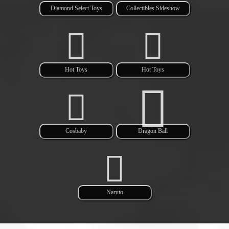
Diamond Select Toys
Collectibles Sideshow
Hot Toys
Hot Toys
Cosbaby
Dragon Ball
Naruto